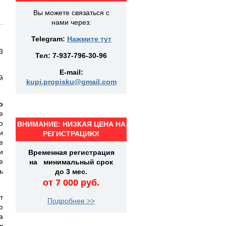
Вы можете связаться с
нами через:
Telegram:
Нажмите тут
3
Тел:
7-937-796-30-96
E-mail:
й
kupi.propisku@gmail.com
о
е
о
ВНИМАНИЕ: НИЗКАЯ ЦЕНА НА
и
РЕГИСТРАЦИЮ!
е
и
Временная регистрация
е
на минимальный срок
ь
до 3 мес.
от 7 000 руб.
т
Подробнее >>
ю
а
в