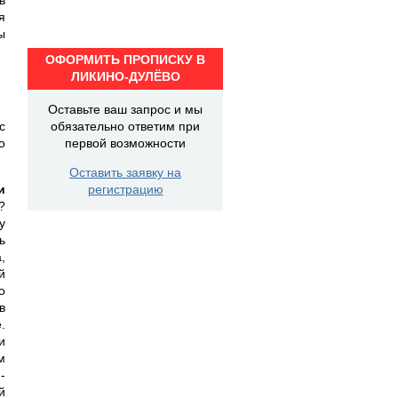
я
ы
ОФОРМИТЬ ПРОПИСКУ В
ЛИКИНО-ДУЛЁВО
Оставьте ваш запрос и мы
с
обязательно ответим при
о
первой возможности
Оставить заявку на
и
регистрацию
?
у
ь
,
й
о
в
.
и
м
-
й