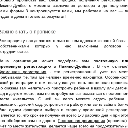
Ликино-Дулёво с момента заключения договора и до получени
вами формы 3 контролируется нами, мы работаем на вас — в
отдаете деньги только за результат!
Важно знать о прописке
Регистрация у нас делается только по тем адресам из нашей базы, 
собственниками которых у нас заключены договора 
сотрудничестве.
Наша организация может подобрать вам
постоянную ил
временную регистрацию в Ликино-Дулёво
. В чем отличие
Временная регистрация
- это регистрационный учет по мест
пребывания т.е. там где человек временно находится. Особенност
такой регистрации в том, если у вас уже есть постоянная прописка
но скажем вам желательно пристроить ребенка в школу или детски
сад в другом месте, вам не потребуется выписываться с постоянног
места жительства. С ней вы легко можете отдать ребенка 
гимназию, детский сад, устроится на работу или взять займ в банке
Еще одним фактором выбора в сторону временной регистраци
является то, что срок ее получения всего 1-3 рабочих дня и при это
она обойдется вам не дорого.
Постоянная регистрация
(прописка) 
учет по месту жительства, делается чаще всего на продолжительны