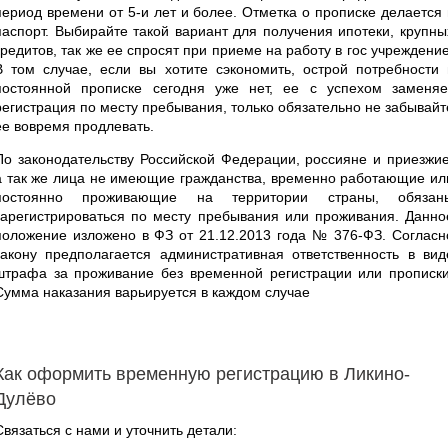
период времени от 5-и лет и более. Отметка о прописке делается 
паспорт. Выбирайте такой вариант для получения ипотеки, крупны
кредитов, так же ее спросят при приеме на работу в гос учреждение
В том случае, если вы хотите сэкономить, острой потребности 
постоянной прописке сегодня уже нет, ее с успехом заменяе
регистрация по месту пребывания, только обязательно не забывайт
ее вовремя продлевать.
По законодательству Российской Федерации, россияне и приезжие
а так же лица не имеющие гражданства, временно работающие ил
постоянно проживающие на территории страны, обязан
зарегистрироваться по месту пребывания или проживания. Данно
положение изложено в ФЗ от 21.12.2013 года № 376-ФЗ. Согласн
закону предполагается административная ответственность в вид
штрафа за проживание без временной регистрации или прописки
Сумма наказания варьируется в каждом случае
Как оформить временную регистрацию в Ликино-
Дулёво
Связаться с нами и уточнить детали: