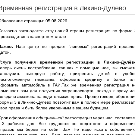
Временная регистрация в Ликино-Дулёво
Обновление страницы: 05.08.2026
Согласно законодательству нашей страны регистрация по форме 
производится в паспортном столе.
Важно.
Наш центр не продает "липовых" регистраций прошло
датой.
Услуга получения
временной регистрации в Ликино-Дулёв
теперь очень востребована, так как с помощью нее, вы сможет
заполучить выгодную работу, прикрепить детей в удобн
расположенную гимназию, оформить кредитку в банке ил
оформить автомобиль в ГАИ.Так же временная регистрация н
помешает вам для получения загранпаспорта, похода к врачу ил
же сдачи экзамена на водительские права. Проще говоря, обретени
формы 3 в Ликино-Дулёво позволит вам в полной мере реализоват
свои права и быть более уверенным в вашем будущем.
Срок оформления
официальной регистрации
через нас, составляе
2-3 рабочих дня. Все трудности по подготовке и оформлени
справок мы берем на себя! Вам Не надо искать собственник
готового прописать вас. Весь процесс получения регистрации 